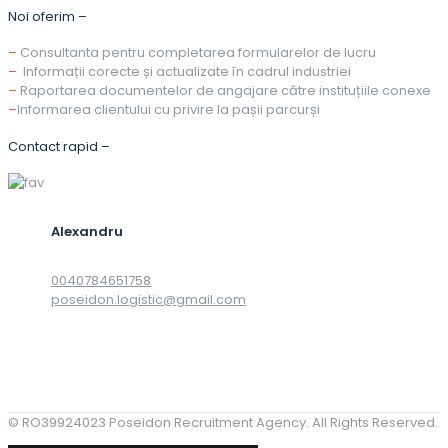
Noi oferim –
–
Consultanta pentru completarea formularelor de lucru
–
Informații corecte și actualizate în cadrul industriei
–
Raportarea documentelor de angajare către instituțiile conexe
–
Informarea clientului cu privire la pașii parcurși
Contact rapid –
Alexandru
0040784651758
poseidon.logistic@gmail.com
© RO39924023 Poseidon Recruitment Agency. All Rights Reserved.