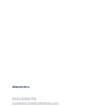
Alexandru
0040784651758
poseidon.logistic@gmail.com