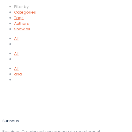
Filter by
Categories
Tags
Authors
Show all
All
All
All
ana
Sur nous
Poseidon Crewing est une agence de recrutement