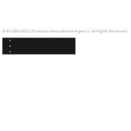
© RO39924023 Poseidon Recruitment Agency. All Rights Reserved.